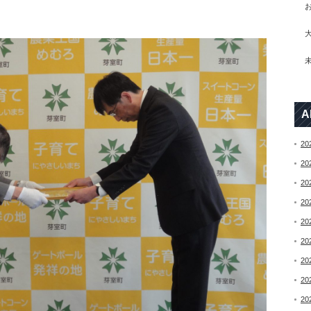
A
20
20
20
20
20
20
20
20
20