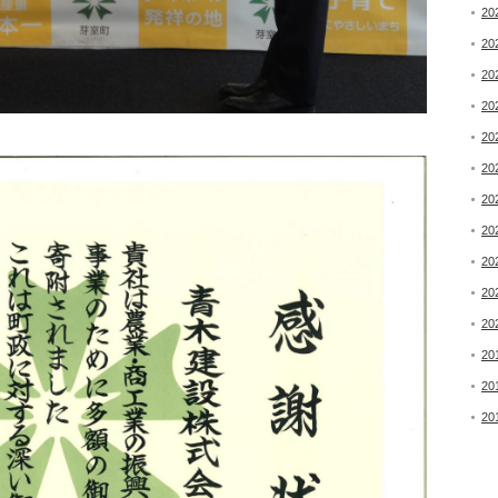
20
20
20
20
20
20
20
20
20
20
20
20
20
20