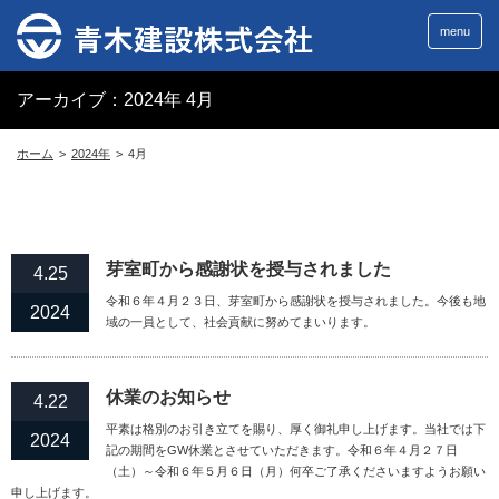
menu
アーカイブ：2024年 4月
ホーム
2024年
4
月
芽室町から感謝状を授与されました
4.25
令和６年４月２３日、芽室町から感謝状を授与されました。今後も地
2024
域の一員として、社会貢献に努めてまいります。
休業のお知らせ
4.22
平素は格別のお引き立てを賜り、厚く御礼申し上げます。当社では下
2024
記の期間をGW休業とさせていただきます。令和６年４月２７日
（土）～令和６年５月６日（月）何卒ご了承くださいますようお願い
申し上げます。